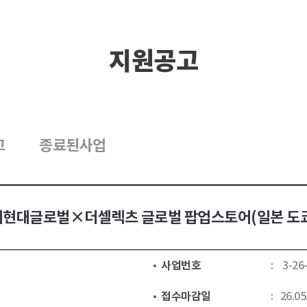
지원공고
고
종료된사업
6 더현대글로벌×더셀렉츠 글로벌 팝업스토어(일본 도쿄
사업번호
3-26
접수마감일
26.05