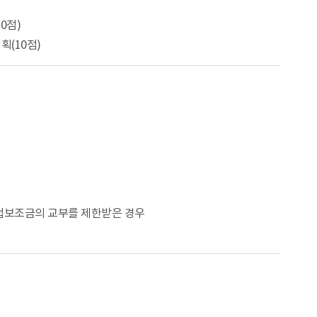
0점)
획(10점)
접보조금의 교부를 제한받은 경우