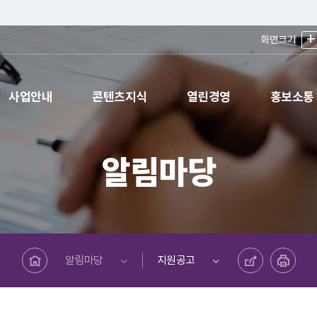
+
화면크기
사업안내
콘텐츠지식
열린경영
홍보소통
알림마당
메인페이지로 바로가기
공유하기
프린트하기
알림마당
지원공고