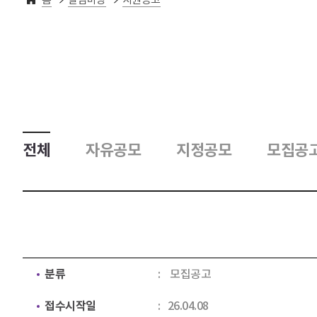
전체
자유공모
지정공모
모집공
분류
모집공고
접수시작일
26.04.08