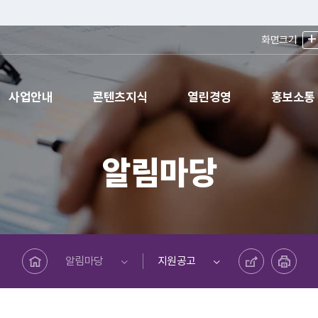
+
화면크기
사업안내
콘텐츠지식
열린경영
홍보소통
알림마당
메인페이지로 바로가기
공유하기
프린트하기
알림마당
지원공고