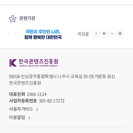
관련기관
이전
다음
관련기관 전체보기
정지
지원단
게임물관리위원회
국립
한국콘텐츠진흥원 KOREA CREATIVE CONTENT AGENCY
58326 전남광주통합특별시 나주시 교육길 35 (빛가람동 351)
한국콘텐츠진흥원
대표전화
1566-1114
사업자등록번호
105-82-17272
사용자가이드
이용꿀팁