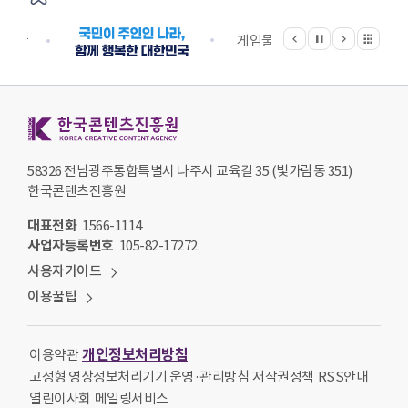
이전
다음
관련기관 전체보기
정지
지원단
게임물관리위원회
국립
한국콘텐츠진흥원 KOREA CREATIVE CONTENT AGENCY
58326 전남광주통합특별시 나주시 교육길 35 (빛가람동 351)
한국콘텐츠진흥원
대표전화
1566-1114
사업자등록번호
105-82-17272
사용자가이드
이용꿀팁
개인정보처리방침
이용약관
고정형 영상정보처리기기 운영·관리방침
저작권정책
RSS안내
열린이사회
메일링서비스